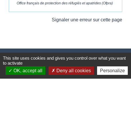
Office français de protection des réfugiés et apatrides (Ofpra)
Signaler une erreur sur cette page
This site uses cookies and gives you control over what you want
Contacts
to activate
Commune de Wickerschwihr
OK, accept all
Deny all cookies
Personalize
37 Grand'Rue
68320 Wickerschwihr - FRANCE
+33 3 89 47 40 21
Mentions légales
-
Politique de confidentialité
-