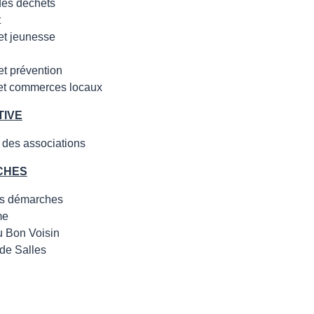
des déchets
t
et jeunesse
et prévention
 et commerces locaux
TIVE
 des associations
CHES
s démarches
me
u Bon Voisin
de Salles