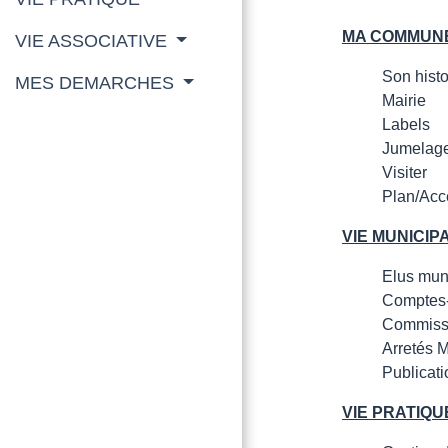
MA COMMUN
VIE ASSOCIATIVE
Son histo
MES DEMARCHES
Mairie
Labels
Jumelag
Visiter
Plan/Acc
VIE MUNICIP
Elus mun
Comptes-
Commiss
Arretés 
Publicat
VIE PRATIQU