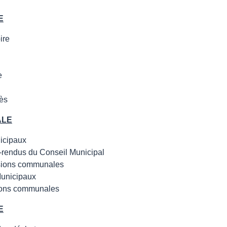
E
ire
e
ès
ALE
icipaux
rendus du Conseil Municipal
ions communales
Municipaux
ions communales
E