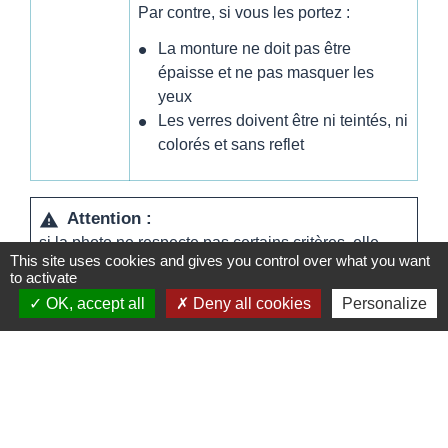
Par contre, si vous les portez :
La monture ne doit pas être
épaisse et ne pas masquer les
yeux
Les verres doivent être ni teintés, ni
colorés et sans reflet
Attention :
warning
si la photo ne respecte pas certains critères, elle
This site uses cookies and gives you control over what you want
sera rejetée et le titre d'identité ne sera pas délivré.
to activate
OK, accept all
Deny all cookies
Personalize
Textes de référence
Services en ligne et formulaires