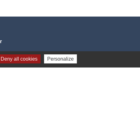
r
CE
Deny all cookies
Personalize
Plan du site
-
Gestion des cookies
es Communes