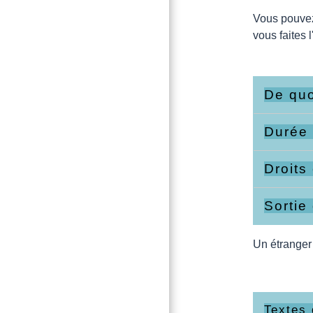
Vous pouvez 
vous faites 
De quo
Durée
Droits
Sortie
Un étranger 
Textes 