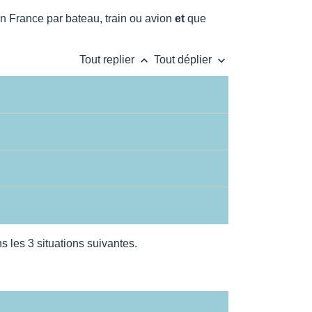
en France par bateau, train ou avion
et
que
keyboard_arrow_up
keyboard_arrow_down
Tout replier
Tout déplier
s les 3 situations suivantes.