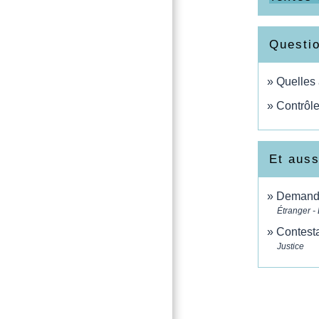
Questi
Quelles 
Contrôle
Et auss
Demande 
Étranger -
Contesta
Justice