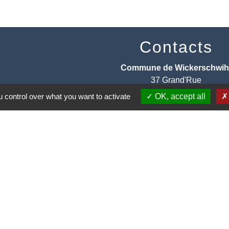
Contacts
Commune de Wickerschwih
37 Grand'Rue
68320 Wickerschwihr - FRAN
 control over what you want to activate
OK, accept all
+33 3 89 47 40 21
entions légales
-
Politique de confidentialité
-
Accessibilité
-
Site créé en partenariat avec Réseau d