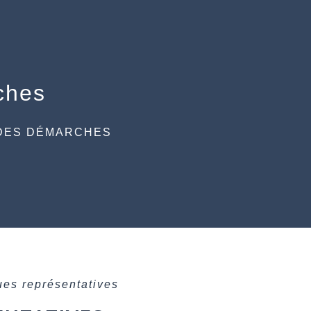
ches
DES DÉMARCHES
ues représentatives