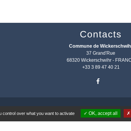
Contacts
Commune de Wickerschwih
37 Grand'Rue
68320 Wickerschwihr - FRAN
+33 3 89 47 40 21
entions légales
-
Politique de confidentialité
-
Accessibilité
-
 control over what you want to activate
OK, accept all