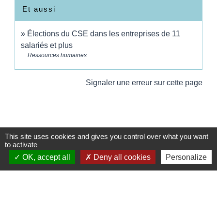
Et aussi
Élections du CSE dans les entreprises de 11
salariés et plus
Ressources humaines
Signaler une erreur sur cette page
This site uses cookies and gives you control over what you want
to activate
Contacts
OK, accept all
Deny all cookies
Personalize
Commune de Wickerschwihr
37 Grand'Rue
68320 Wickerschwihr - FRANCE
+33 3 89 47 40 21