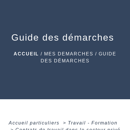
menu
Guide des démarches
ACCUEIL
/
MES DEMARCHES
/
GUIDE
DES DÉMARCHES
Accueil particuliers
>
Travail - Formation
>
Contrats de travail dans le secteur privé