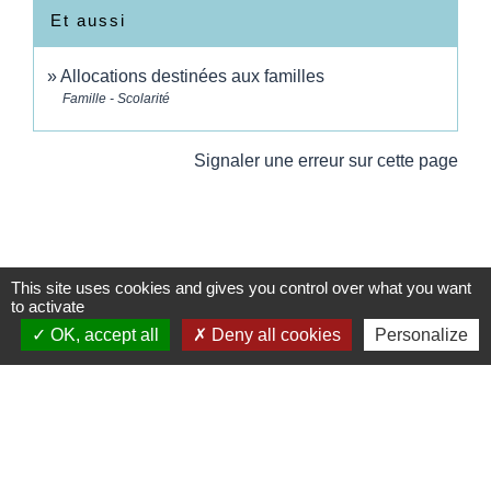
Et aussi
Allocations destinées aux familles
Famille - Scolarité
Signaler une erreur sur cette page
This site uses cookies and gives you control over what you want
Contacts
to activate
Commune de Wickerschwihr
OK, accept all
Deny all cookies
Personalize
37 Grand'Rue
68320 Wickerschwihr - FRANCE
+33 3 89 47 40 21