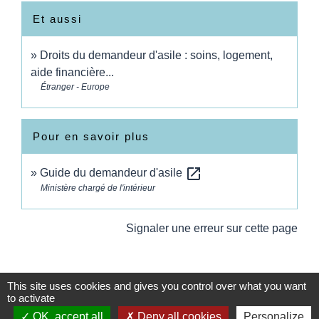
Et aussi
Droits du demandeur d'asile : soins, logement,
aide financière...
Étranger - Europe
Pour en savoir plus
open_in_new
Guide du demandeur d'asile
Ministère chargé de l'intérieur
Signaler une erreur sur cette page
This site uses cookies and gives you control over what you want
to activate
OK, accept all
Deny all cookies
Personalize