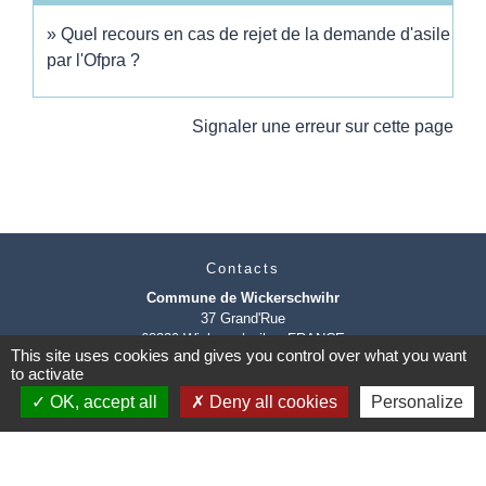
Quel recours en cas de rejet de la demande d'asile
par l'Ofpra ?
Signaler une erreur sur cette page
Contacts
Commune de Wickerschwihr
37 Grand'Rue
68320 Wickerschwihr - FRANCE
This site uses cookies and gives you control over what you want
+33 3 89 47 40 21
to activate
OK, accept all
Deny all cookies
Personalize