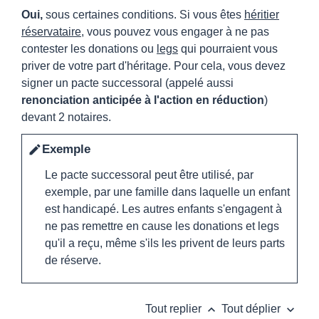
Oui,
sous certaines conditions. Si vous êtes
héritier
réservataire
, vous pouvez vous engager à ne pas
contester les donations ou
legs
qui pourraient vous
priver de votre part d'héritage. Pour cela, vous devez
signer un pacte successoral (appelé aussi
renonciation anticipée à l'action en réduction
)
devant 2 notaires.
Exemple
edit
Le pacte successoral peut être utilisé, par
exemple, par une famille dans laquelle un enfant
est handicapé. Les autres enfants s'engagent à
ne pas remettre en cause les donations et legs
qu'il a reçu, même s'ils les privent de leurs parts
de réserve.
keyboard_arrow_up
keyboard_arrow_down
Tout replier
Tout déplier