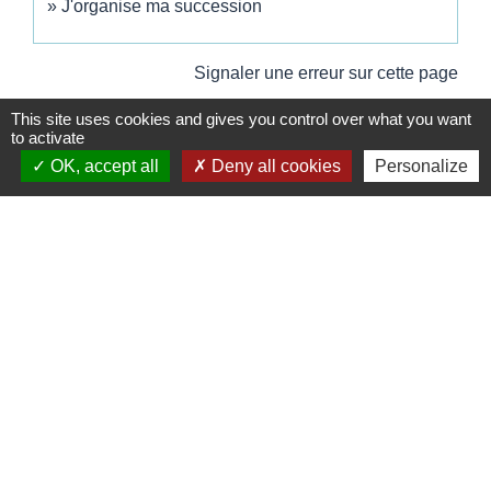
J'organise ma succession
Signaler une erreur sur cette page
This site uses cookies and gives you control over what you want
to activate
OK, accept all
Deny all cookies
Personalize
Contacts
Commune de Wickerschwihr
37 Grand'Rue
68320 Wickerschwihr - FRANCE
+33 3 89 47 40 21
Mentions légales
-
Politique de confidentialité
-