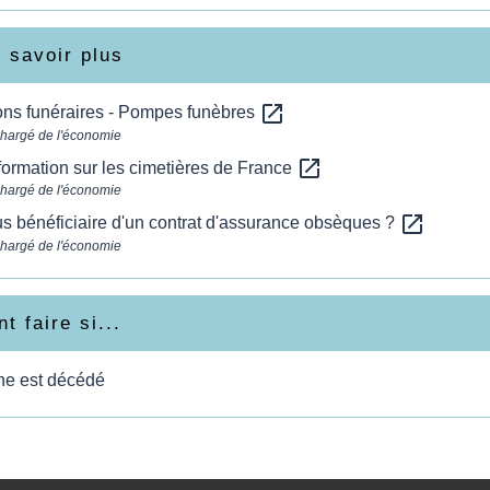
 savoir plus
open_in_new
ons funéraires - Pompes funèbres
chargé de l'économie
open_in_new
nformation sur les cimetières de France
chargé de l'économie
open_in_new
s bénéficiaire d'un contrat d'assurance obsèques ?
chargé de l'économie
 faire si...
he est décédé