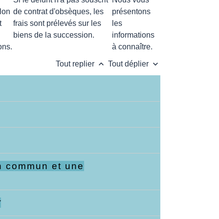
lon
de contrat d'obsèques, les
présentons
t
frais sont prélevés sur les
les
biens de la succession.
informations
ons.
à connaître.
keyboard_arrow_up
keyboard_arrow_down
Tout replier
Tout déplier
ain commun et une