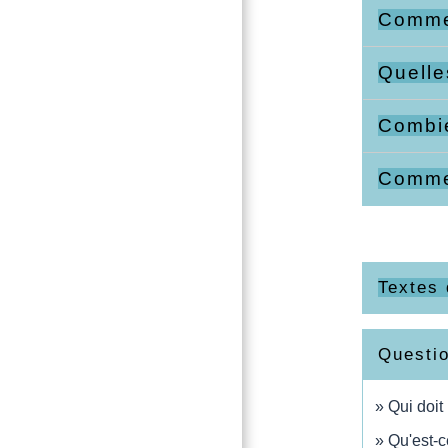
Commen
Quelle
Combi
Comme
Textes 
Questi
Qui doit
Qu'est-c