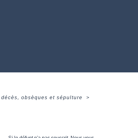
 décès, obsèques et sépulture
>
Si le défunt n'a pas souscrit
Nous vous