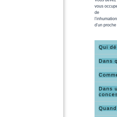
vous occup
de
l'inhumation
d'un proche
Qui dé
Dans q
Commen
Dans u
conce
Quand 