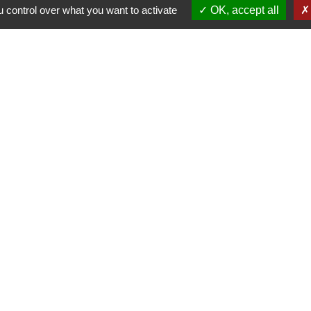
 control over what you want to activate
OK, accept all
Contacts
Commune de Wickerschwih
37 Grand'Rue
68320 Wickerschwihr - FRAN
+33 3 89 47 40 21
entions légales
-
Politique de confidentialité
-
Accessibilité
-
Site créé en partenariat avec Réseau d