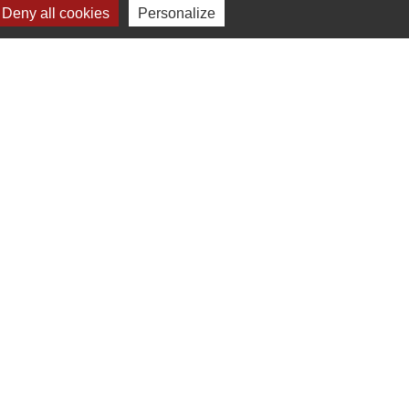
Deny all cookies
Personalize
r
CE
Plan du site
-
Gestion des cookies
es Communes