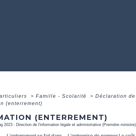
articuliers
>
Famille - Scolarité
>
Déclaration de
n (enterrement)
MATION (ENTERREMENT)
ug 2023 - Direction de l'information légale et administrative (Première ministre)
L'enterrement se fait dans
L'entreprise de pompes
Le coût