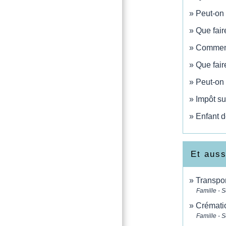
Peut-on 
Que fair
Comment 
Que fair
Peut-on 
Impôt su
Enfant d
Et auss
Transpo
Famille - S
Crémati
Famille - S