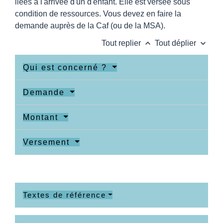
liées à l'arrivée d'un d'enfant. Elle est versée sous
condition de ressources. Vous devez en faire la
demande auprès de la Caf (ou de la MSA).
keyboard_arrow_up
keyboard_arrow_down
Tout replier
Tout déplier
Qui est concerné ?
Demande
Montant
Versement
Textes de référence