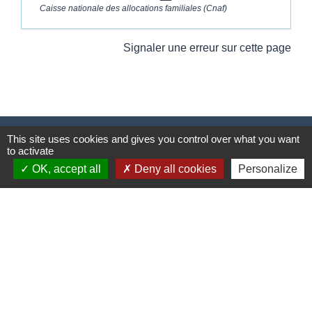
Caisse nationale des allocations familiales (Cnaf)
Signaler une erreur sur cette page
This site uses cookies and gives you control over what you want
Contacts
to activate
Commune de Wickerschwihr
OK, accept all
Deny all cookies
Personalize
37 Grand'Rue
68320 Wickerschwihr - FRANCE
+33 3 89 47 40 21
Mentions légales
-
Politique de confidentialité
-