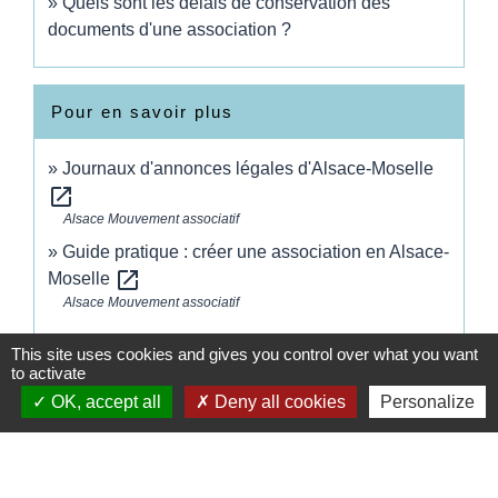
Quels sont les délais de conservation des
documents d'une association ?
Pour en savoir plus
Journaux d'annonces légales d'Alsace-Moselle
open_in_new
Alsace Mouvement associatif
Guide pratique : créer une association en Alsace-
open_in_new
Moselle
Alsace Mouvement associatif
This site uses cookies and gives you control over what you want
Signaler une erreur sur cette page
to activate
OK, accept all
Deny all cookies
Personalize