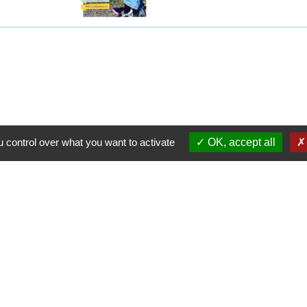
 control over what you want to activate
OK, accept all
Contacts
Commune de Wickerschwih
37 Grand'Rue
68320 Wickerschwihr - FRAN
+33 3 89 47 40 21