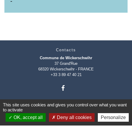
-
Contacts
Commune de Wickerschwihr
37 Grand'Rue
68320 Wickerschwihr - FRANCE
+33 3 89 47 40 21
This site uses cookies and gives you control over what you want
to activate
OK, accept all
Deny all cookies
Personalize
Mentions légales
-
Politique de confidentialité
-
Accessibilité
-
Plan du site
-
Gestion des cookies