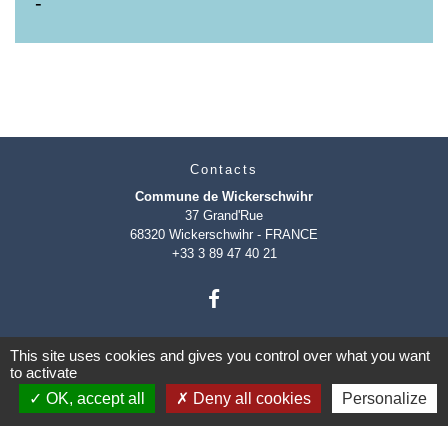
-
Contacts
Commune de Wickerschwihr
37 Grand'Rue
68320 Wickerschwihr - FRANCE
+33 3 89 47 40 21
This site uses cookies and gives you control over what you want
to activate
OK, accept all
Deny all cookies
Personalize
Mentions légales
-
Politique de confidentialité
-
Accessibilité
-
Plan du site
-
Gestion des cookies