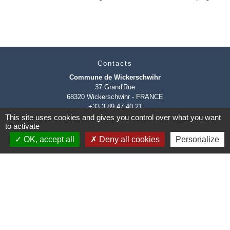
Contacts
Commune de Wickerschwihr
37 Grand'Rue
68320 Wickerschwihr - FRANCE
+33 3 89 47 40 21
This site uses cookies and gives you control over what you want
to activate
OK, accept all
Deny all cookies
Personalize
Mentions légales
-
Politique de confidentialité
-
Accessibilité
-
Plan du site
-
Gestion des cookies