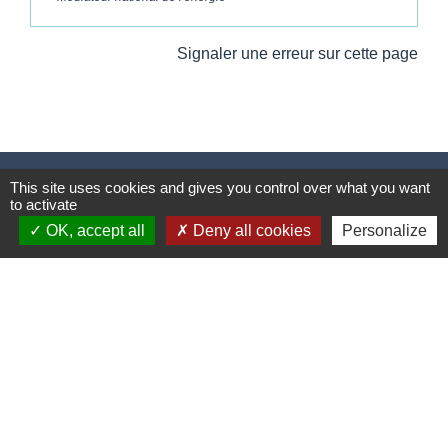
Signaler une erreur sur cette page
Contacts
This site uses cookies and gives you control over what you want
to activate
Commune de Wickerschwihr
OK, accept all
Deny all cookies
Personalize
37 Grand'Rue
68320 Wickerschwihr - FRANCE
+33 3 89 47 40 21
Mentions légales
-
Politique de confidentialité
-
Accessibilité
-
Plan du site
-
Gestion des cookies