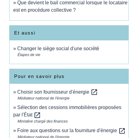
Que devient le bail commercial lorsque le locataire
est en procédure collective ?
Et aussi
Changer le siège social d'une société
Étapes de vie
Pour en savoir plus
open_in_new
Choisir son fournisseur d'énergie
Médiateur national de l'énergie
Sélection des cessions immobilières proposées
open_in_new
par l'État
Ministère chargé des finances
open_in_new
Foire aux questions sur la fourniture d'énergie
Médiateur national de l'énergie