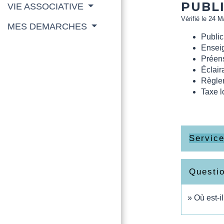
PUBLI
VIE ASSOCIATIVE
Vérifié le 24 M
MES DEMARCHES
Publici
Enseig
Préens
Éclair
Règlem
Taxe l
Service
Questi
Où est-i