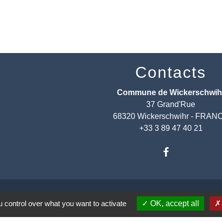
Contacts
Commune de Wickerschwih
37 Grand'Rue
68320 Wickerschwihr - FRAN
+33 3 89 47 40 21
 control over what you want to activate
OK, accept all
entions légales
-
Politique de confidentialité
-
Accessibilité
-