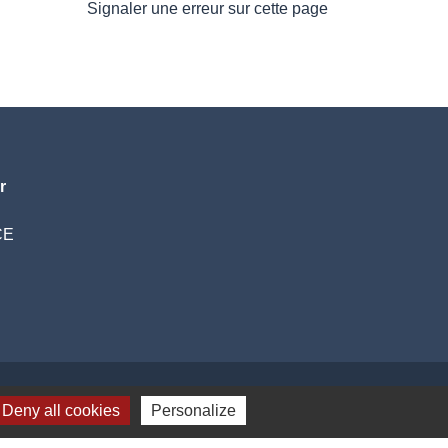
Signaler une erreur sur cette page
r
CE
Deny all cookies
Personalize
Plan du site
-
Gestion des cookies