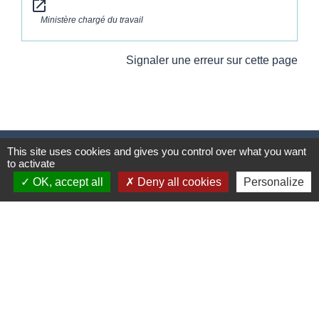
open_in_new
Ministère chargé du travail
Signaler une erreur sur cette page
This site uses cookies and gives you control over what you want
Contacts
to activate
Commune de Wickerschwihr
OK, accept all
Deny all cookies
Personalize
37 Grand'Rue
68320 Wickerschwihr - FRANCE
+33 3 89 47 40 21