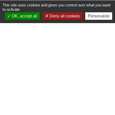
This site uses cookies and gives you control over what you want
to activate
OK, accept all
Deny all cookies
Personalize
Contacts
Commune de Wickerschwihr
37 Grand'Rue
68320 Wickerschwihr - FRANCE
+33 3 89 47 40 21
Mentions légales
-
Politique de confidentialité
-
Accessibilité
-
Plan du site
-
Gestion des cookies
Site créé en partenariat avec Réseau des Communes