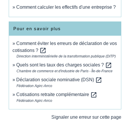
Comment calculer les effectifs d'une entreprise ?
Pour en savoir plus
Comment éviter les erreurs de déclaration de vos
open_in_new
cotisations ?
Direction interministérielle de la transformation publique (DITP)
open_in_new
Quels sont les taux des charges sociales ?
Chambre de commerce et d'industrie de Paris - Île-de-France
open_in_new
Déclaration sociale nominative (DSN)
Fédération Agirc-Arrco
open_in_new
Cotisations retraite complémentaire
Fédération Agirc-Arrco
Signaler une erreur sur cette page