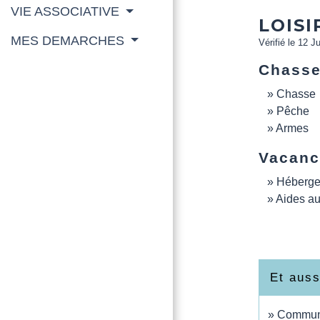
VIE ASSOCIATIVE
LOISI
MES DEMARCHES
Vérifié le 12 J
Chasse
Chasse
Pêche
Armes
Vacanc
Hébergem
Aides a
Et auss
Communic