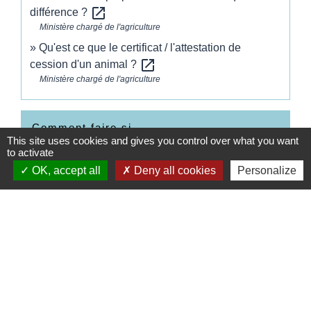
open_in_new
différence ?
Ministère chargé de l'agriculture
Qu'est ce que le certificat / l'attestation de
open_in_new
cession d'un animal ?
Ministère chargé de l'agriculture
Comment faire si...
This site uses cookies and gives you control over what you want
to activate
Je déménage
OK, accept all
Deny all cookies
Personalize
Signaler une erreur sur cette page
Contacts