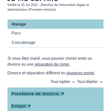
Vérifié le 15 Jul 2022 - Direction de l'information légale et
administrative (Première ministre)
Mariage
Pacs
Concubinage
Si vous êtes marié, vous pouvez choisir entre un
divorce ou une
séparation de corps
.
Divorce et séparation diffèrent en
plusieurs points
.
keyboard_arrow_up
keyboard_arrow_down
Tout replier
Tout déplier
Procédure de divorce
Enfant