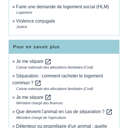
Faire une demande de logement social (HLM)
Logement
Violence conjugale
Justice
Pour en savoir plus
open_in_new
Je me sépare
Caisse nationale des allocations familiales (Cnaf)
Séparation : comment racheter le logement
open_in_new
commun ?
Caisse nationale des allocations familiales (Cnaf)
open_in_new
Je me sépare
Ministère chargé des finances
open_in_new
Que devient l'animal en cas de séparation ?
Ministère chargé de l'agriculture
Détenteur ou propriétaire d'un animal : quelle