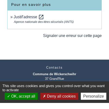
Pour en savoir plus
open_in_new
Justif'adresse
Agence nationale des titres sécurisés (ANTS)
Signaler une erreur sur cette page
Contacts
Commune de Wickerschwihr
37 Grand'Rue
68320 Wickerschwihr - FRANCE
This site uses cookies and gives you control over what you want
+33 3 89 47 40 21
to activate
OK, accept all
Deny all cookies
Personalize