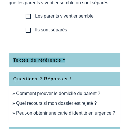
que les parents vivent ensemble ou sont séparés.
check_box_outline_blank
Les parents vivent ensemble
check_box_outline_blank
Ils sont séparés
Textes de référence
Questions ? Réponses !
Comment prouver le domicile du parent ?
Quel recours si mon dossier est rejeté ?
Peut-on obtenir une carte d'identité en urgence ?