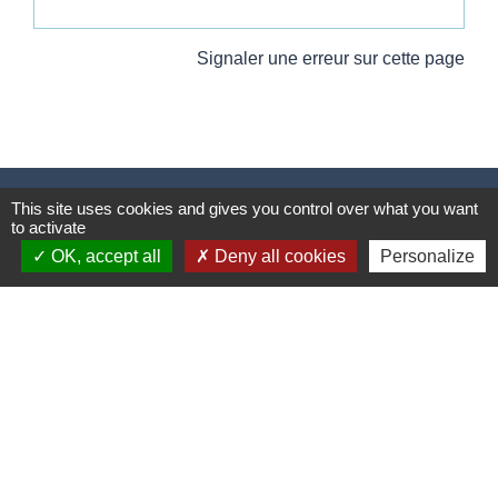
Signaler une erreur sur cette page
Contacts
This site uses cookies and gives you control over what you want
to activate
Commune de Wickerschwihr
OK, accept all
Deny all cookies
Personalize
37 Grand'Rue
68320 Wickerschwihr - FRANCE
+33 3 89 47 40 21
Mentions légales
-
Politique de confidentialité
-
Accessibilité
-
Plan du site
-
Gestion des cookies