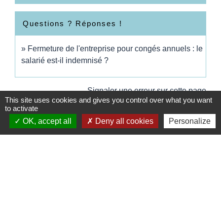
Questions ? Réponses !
Fermeture de l'entreprise pour congés annuels : le
salarié est-il indemnisé ?
Signaler une erreur sur cette page
This site uses cookies and gives you control over what you want
to activate
OK, accept all
Deny all cookies
Personalize
Contacts
Commune de Wickerschwihr
37 Grand'Rue
68320 Wickerschwihr - FRANCE
+33 3 89 47 40 21