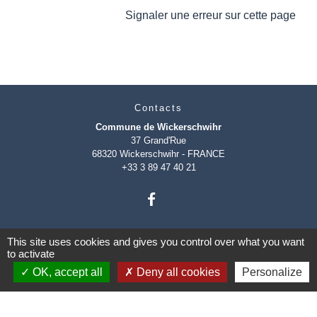
Signaler une erreur sur cette page
Contacts
Commune de Wickerschwihr
37 Grand'Rue
68320 Wickerschwihr - FRANCE
+33 3 89 47 40 21
This site uses cookies and gives you control over what you want
to activate
OK, accept all
Deny all cookies
Personalize
Mentions légales
-
Politique de confidentialité
-
Accessibilité
-
Plan du site
-
Gestion des cookies