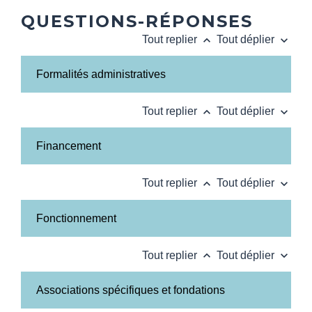
QUESTIONS-RÉPONSES
keyboard_arrow_up
keyboard_arrow_down
Tout replier
Tout déplier
Formalités administratives
keyboard_arrow_up
keyboard_arrow_down
Tout replier
Tout déplier
Financement
keyboard_arrow_up
keyboard_arrow_down
Tout replier
Tout déplier
Fonctionnement
keyboard_arrow_up
keyboard_arrow_down
Tout replier
Tout déplier
Associations spécifiques et fondations