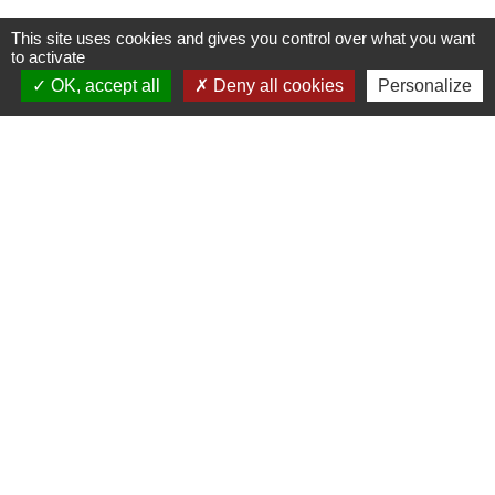
This site uses cookies and gives you control over what you want
to activate
OK, accept all
Deny all cookies
Personalize
Contacts
Commune de Wickerschwihr
37 Grand'Rue
68320 Wickerschwihr - FRANCE
+33 3 89 47 40 21
Mentions légales
-
Politique de confidentialité
-
Accessibilité
-
Plan du site
-
Gestion des cookies
Site créé en partenariat avec Réseau des Communes