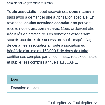
administrative (Première ministre)
Toute association
peut recevoir des
dons manuels
sans avoir à demander une autorisation spéciale. En
revanche,
seules certaines associations
peuvent
recevoir des
donations et
legs
. Ceux-ci doivent être
déclarés
en préfecture. Les donations et legs sont
soumis aux droits de succession, sauf lorsqu'il s'agit
de certaines associations. Toute association qui
bénéficie d'au moins
153 000 €
de dons doit faire
certifier ses comptes par un commissaire aux comptes
et publier ses comptes annuels au
JOAFE
.
Don
Donation ou legs
keyboard_arrow_up
keyboard_arrow_down
Tout replier
Tout déplier