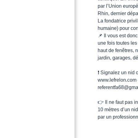
par l’Union europé
Rhin, dernier dép
La fondatrice privi
humaine) pour const
📌 Il vous est donc
une fois toutes le
haut de fenêtres, n
jardin, garages, 
❗ Signalez un nid 
www.lefrelon.com o
referentfa68@gma
👉 Il ne faut pas 
10 mètres d’un nid
par un profession