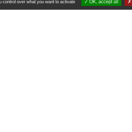
 control over what you want to activate
OK, accept all
Contacts
Commune de Wickerschwih
37 Grand'Rue
68320 Wickerschwihr - FRAN
+33 3 89 47 40 21
entions légales
-
Politique de confidentialité
-
Accessibilité
-
Site créé en partenariat avec Réseau d