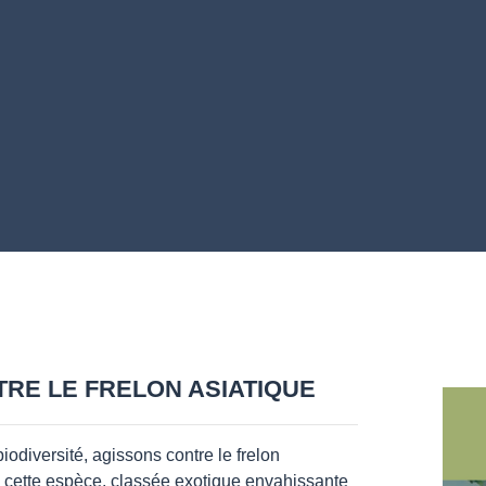
TRE LE FRELON ASIATIQUE
iodiversité, agissons contre le frelon
t, cette espèce, classée exotique envahissante